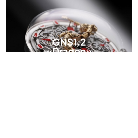
GNS1.2
«Dragon»
SINGULARITY OF TIME
DRAGON IN MOTION
La Danse Éternelle du Temps
Le temps s'écoule tel un dragon en vol : fluide,